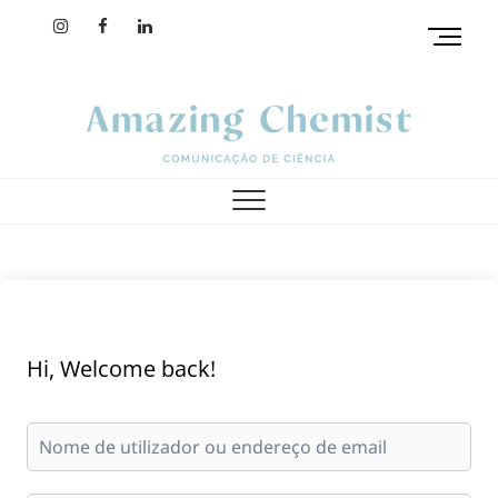
M
e
n
u
B
u
amazing chemist
t
t
o
n
Hi, Welcome back!