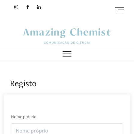
M
e
n
u
B
u
amazing chemist
t
t
o
n
Registo
Nome próprio