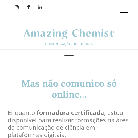
M
e
n
u
B
u
amazing chemist
t
t
o
n
Mas não comunico só
online…
Enquanto
formadora certificada
, estou
disponível para realizar formações
na área
da comunicação de ciência em
plataformas digitais.