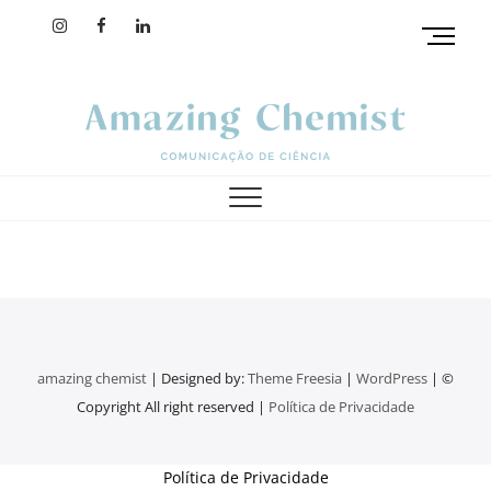
M
e
n
u
B
u
amazing chemist
t
t
o
n
amazing chemist
| Designed by:
Theme Freesia
|
WordPress
| ©
Copyright All right reserved |
Política de Privacidade
Política de Privacidade